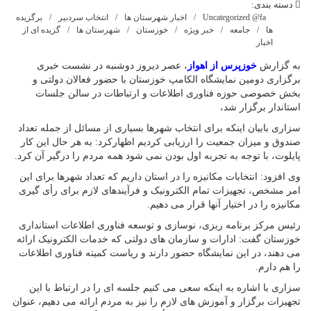
دسته بندی:
Uncategorized @fa
اخبار شهرستان ها
انتخاب سردبیر
برگزیده
ها
جامعه
خبر ویژه
خوزستان
شهرستان ها
گزیده ای از
اخبار
به گزارش
خوزپرس از اهواز
، عصر دیروز دوشنبه در نشست خبری
برگزاری دومین نمایشگاه الکامپ خوزستان با حضور فعالان دولتی و
بخش خصوصی حوزه فناوری اطلاعات و ارتباطات در سالن جلسات
استاندار برگزار شد،
سزاری بابیان اینکه برای انتخاب شهرها بسیاری از مسائل از جمله تعداد
صندوق و میزان جمعیت را ارزیابی کردیم اظهارکرد: به هر حال این کار
پایلوت، با توجه به تجربه اول بودن نمی شود همه مردم را درگیر آن کرد.
وی افزود: انتخابات مکانیزه را در استان داریم که تعداد شهرها برای این
امر مشخص، تجهیزات تمام الکترونیک و فرآیندهای لازم برای رأی گیری
مکانیزه را در اختیار آنها قرار می دهیم.
رئیس مرکز برنامه ریزی، نوسازی و توسعه فناوری اطلاعات استانداری
خوزستان گفت: ادارات و سازمان های دولتی که خدمات الکترونیک ارائه
می دهند، در این نمایشگاه حضور دارند و ریاست کمیته فناوری اطلاعات
را هم دارم.
سزاری با اشاره به اینکه سعی می کنیم جلسه ای را در ارتباط با این
تجهیزات برگزار و آموزش های لازم را نیز به مردم ارائه می دهیم، عنوان