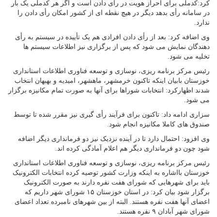
کرد:کدملی برای احراز هویت در رأی دادن است و اگر هر کدملی یک بار
در سامانه رأی بدهد دیگر در هیچ نقطه ای از کشور امکان رأی دادن را
ندارد.
وی اضافه کرد: بعد از رأی دادن افرادی هم یک تأییده در سیستم به رأی
دهندگان نمایش می شود که پس از برگزاری نیز اطلاعات سیستم ها
تخلیه می شود.
رئیس مرکز برنامه ریزی، نوسازی و توسعه فناوری اطلاعات استانداری
خوزستان بابیان اینکه تاکنون خرمشهر، ماهشهر، امیدیه و بهبهان انتخاب
شدند اظهارکرد: انتخابات شوراها برای آنها به صورت تمام مکانیزه برگزار
می شود.
سزاری ادامه داد: تاکنون برای فرآیند رأی گیری نیز مقرر شده تا توسط
صندوق های کاملا مکانیزه انجام شود.
وی افزود: احتمال دارد تا در آینده نزدیک نیز دو فرمانداری دیگر اضافه
شود چون دو فرمانداری دیگر هم اعلام آمادگی کرده اند.
رئیس مرکز برنامه ریزی، نوسازی و توسعه فناوری اطلاعات استانداری
خوزستان بااشاره به اینکه وزارت کشور توصیه کرده انتخابات الکترونیک
باید برای شهرهایی که شورای هفت نفره دارند به صورت الکترونیک
برگزار شود بیان کرد: در استان خوزستان ۱۵ شورای شهر داریم که
اعضای آنها هفت نفره هستند. البته از بین شهرهای نامبرده تعداد اعضای
شورای شهر آبادان ۹ نفره هستند.