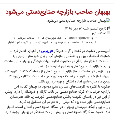
بهبهان صاحب بازارچه‌ صنایع‌دستی می‌شود
ب
تاریخ انتشار: شنبه ۱۷ مهر ۱۳۹۵
دسته بندی:
Uncategorized @fa
اخبار شهرستان ها
انتخاب سردبیر
برگزیده ها
جامعه
خوزستان
شهرستان ها
گزیده ای از اخبار
امیرمنصور صفوت در گفت و گو با خبرنگار
خوزپرس
در اهواز، اظهار کرد: با
حمایت فرماندار بهبهان و همکاری سازمان آب و برق خوزستان، زمینی به
مساحت ۲ هزار متر واقع در مجاورت اداره میراث فرهنگی بهبهان برای ساخت
و ایجاد بازارچه صنایع‌دستی، به این اداره ملحق شد.
وی افزود: کار ساخت و ساز بازارچه صنایع دستی از یکماه گذشته در شهرستان
بهبهان آغاز شد و اکنون با رشد ۲۰ درصدی همراه است که انتظار می‌رود تا
بهمن ماه سال جاری آماده افتتاح و بهره برداری باشد.
صفوت با اشاره به ظرفیت‌های صنایع‌دستی موجود در بهبهان گفت: این
بازارچه ظرفیت ۷۰ غرفه صنایع دستی در قالب کارگاه و فروشگاه را دارد. پیش
از این نیز در راستای تقویت بخش صنایع‌دستی شهرستان، خانه هنرمندان
صنایع‌دستی دایر شده بود که بیش از ۱۰ نفر در آن مشغول به کارند.
وی با بیان اینکه شهرستان بهبهان، خواستگاه صنایع‌دستی استان است، اظهار
کرد: حدود ۸۰ کارگاه صنایع‌دستی و بیش از ۴۰۰ صنعتگر در بهبهان وجود دارد