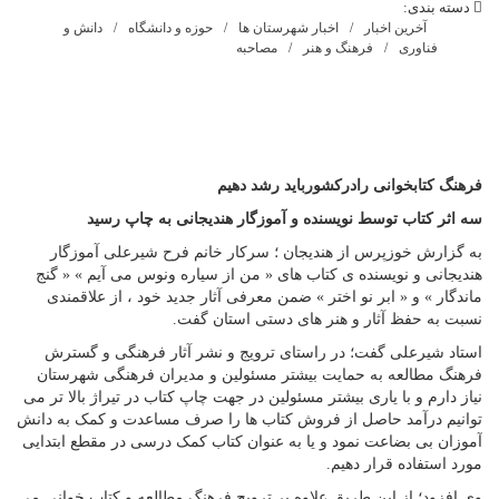
دسته بندی:
آخرین اخبار
اخبار شهرستان ها
حوزه و دانشگاه
دانش و
فناوری
فرهنگ و هنر
مصاحبه
فرهنگ کتابخوانی رادرکشورباید رشد دهیم
سه اثر کتاب توسط نویسنده و آموزگار هندیجانی به چاپ رسید
به گزارش خوزپرس از هندیجان ؛ سرکار خانم فرح شیرعلی آموزگار
هندیجانی و نویسنده ی کتاب های « من از سیاره ونوس می آیم » « گنج
ماندگار » و « ابر نو اختر » ضمن معرفی آثار جدید خود ، از علاقمندی
نسبت به حفظ آثار و هنر های دستی استان گفت.
استاد شیرعلی گفت؛ در راستای ترویج و نشر آثار فرهنگی و گسترش
فرهنگ مطالعه به حمایت بیشتر مسئولین و مدیران فرهنگی شهرستان
نیاز دارم و با یاری بیشتر مسئولین در جهت چاپ کتاب در تیراژ بالا تر می
توانیم درآمد حاصل از فروش کتاب ها را صرف مساعدت و کمک به دانش
آموزان بی بضاعت نمود و یا به عنوان کتاب کمک درسی در مقطع ابتدایی
مورد استفاده قرار دهیم.
وی افزود؛ از این طریق علاوه بر ترویج فرهنگ مطالعه و کتاب خوانی می