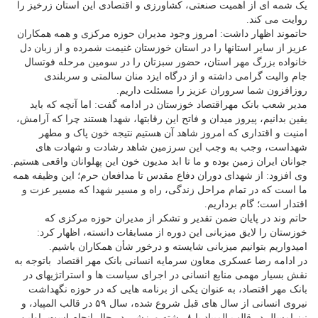
یک شمه ای از اهمیت صنعتی، کشاورزی و اقتصادی این استان زرخیز را
روایت می کند.
حاتموند اظهار داشت: امروز وجود مدیران حوزه مرکزی و همه همکاران
عزیز از سایر استانها را در استان خوزستان غنیمت شمرده و از زبان دل
خانواده بزرگ مهر استان، حضور سبزتان را در سومین مرحله فوتسال
جام والیت گرامی داشته و از درگاه ایزد منان سالمتی و سربلندی
روزافزون شما سروران عزیز را مسئلت داریم.
مدیر شعب بانک مهراقتصاد خوزستان در ادامه گفت: اما آنچه که باید
یقین بدانیم، پیروز میدان و فاتح این رقابتها، شهدا هستند چرا که آرامش،
امنیت و اقتداری که امروز شاهد آن هستیم نتیجه خون پاک و مطهر
شهداست، وجب به وجب این سرزمین شاهد رشادت و شهادت های
جوانان ایران زمین بوده و ما تا ابد مدیون خون این پهلوانان واقعی هستیم.
وی افزود: از شهدای دوران دفاع مقدس تا مدافعان حرم؛ این وظیفه همه
ما است که در تمام مراحل زندگی، راه و مسیر شهدا که مسیر عزت و
اقتدار است؛ گام برداریم.
حاتم وند در پایان ضمن تقدیر و تشکر از مدیران حوزه مرکزی که
خوزستان را لایق میزبانی این دوره از مسابقات دانسته، اظهار کرد:
امیدواریم بتوانیم میزبانی شایسته و درخور شأن همکاران باشیم.
در ادامه رضا عسکری معاون سرمایه انسانی بانک مهر اقتصاد باتوجه به
نقش بسیار مهمی منابع انسانی در اجرای سیاست ها و استراتژیهای در
بانک مهر اقتصاد، به عنوان یکی از برنامه هایی که در حوزه نگهداشت
نیروی انسانی از سال های قبل شروع شده، سال ۵۹ در قالب المپیاد، و
نیز امسال در قالب المپیاد با ۸ رشته ورزشی در حال انجام است، اولین