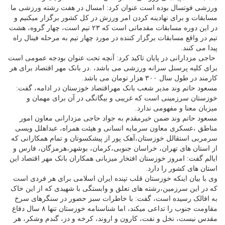
ورزشی فوتسال بوده است عنوان کرد: امسال در هفت رشته ورزشی ما
مسابقات و برای نهادینه کردن امر ورزش در کل کشور برگزار میکنیم و
در این دوره مسابقات مقدماتی است که ۲۳ تیم است، چهار گروه، هشت
تیم در واقع مسابقات برگزار کننده در مورد چهار تیم به مرحله فینال راه
پیدا می کنند.
حاجی مزدارانی در پایان تاکید کرد: آنچه تحت عنوان بودجه عمومی است
برای کلیه پرسنل سرانه ورزشی می باشد، .در بانک مهر اقتصاد برای هر
کارمند در طول سال ۳۰۰ هزار تومان می باشد.
مسعود حاتم وند مدیر شعب بانک مهراقتصاد خوزستان در ادامه، گفت:
خوزستان سرزمینی است که غریبی و بیگانگی در آن برای مهمان و
میزبان معنا و مفهومی ندارد.
مسعود حاتم وند ضمن خیرمقدم به جواد حاجی مزدارانی معاون امور
مناطق ،عسکری معاون سرمایه انسانی و هیئت همراه، عبداهلل ویسی
سرمربی استقالل خوزستان،آهک پور از پیشکسوتان و تمام همکارانی که
از استان های تهران، خراسان جنوبی،کرمان، بوشهر،هرمزگان، فارس و
ایالم گفت: امروز خوزستان افتخار میزبانی همکاران بانک مهر اقتصاد این
استان های کشور را دارد.
وی با بیان اینکه خوزستان قلب تپنده ایران اسلامی برای هر فردی است
که در این سرزمین،رشته های تعلق و وابستگی با شهیدی که از این خاک
به افالک رسیده است، گفت: با خاطرات سبز حضور در سنگرهای سرخ
مقاومت جنوب را تداعی میکند، اما شناسنامه خوزستان تنها ۸ سال دفاع
مقدس نیست، نخل و نفت، کارون و اروند، کرخه و دز، گندم وشکر، هر