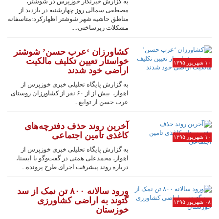
به گزارش خبرنگار خوزپرس در شوشتر،
مصطفی سمالی روز چهارشنبه در بازدید از
مناطق حاشیه شهر شوشتر اظهارکرد:متاسفانه
مشکلات زیرساختی،...
کشاورزان ‘عرب حسن’ شوشتر
خواستار تعیین تکلیف مالکیت
۱۰ شهریور ۱۳۹۵
اراضی خود شدند
به گزارش پایگاه تحلیلی خبری خوزپرس از
اهواز، بیش از از ۶۰ نفر از کشاورزان روستای
عرب حسن از توابع...
آخرین روند حذف دفترچه‌های
کاغذی تامین اجتماعی
۱۰ شهریور ۱۳۹۵
به گزارش پایگاه تحلیلی خبری خوزپرس از
اهواز، محمدعلی همتی در گفت‌وگو با ایسنا،
درباره روند پیشرفت اجرای طرح پرونده...
ورود سالانه ۸۰۰ تن نمک از سد
گتوند به اراضی کشاورزی
۰۸ شهریور ۱۳۹۵
خوزستان