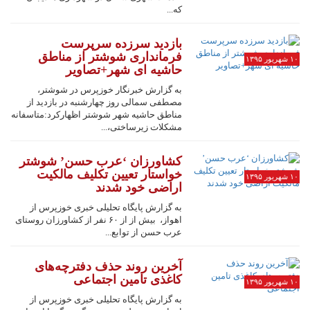
که...
بازدید سرزده سرپرست
فرمانداری شوشتر از مناطق
۱۰ شهریور ۱۳۹۵
حاشیه ای شهر+تصاویر
به گزارش خبرنگار خوزپرس در شوشتر،
مصطفی سمالی روز چهارشنبه در بازدید از
مناطق حاشیه شهر شوشتر اظهارکرد:متاسفانه
مشکلات زیرساختی،...
کشاورزان ‘عرب حسن’ شوشتر
خواستار تعیین تکلیف مالکیت
۱۰ شهریور ۱۳۹۵
اراضی خود شدند
به گزارش پایگاه تحلیلی خبری خوزپرس از
اهواز، بیش از از ۶۰ نفر از کشاورزان روستای
عرب حسن از توابع...
آخرین روند حذف دفترچه‌های
کاغذی تامین اجتماعی
۱۰ شهریور ۱۳۹۵
به گزارش پایگاه تحلیلی خبری خوزپرس از