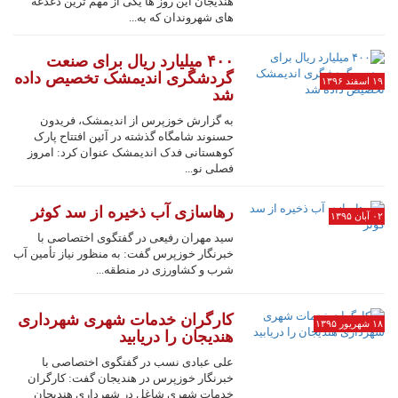
هندیجان این روز ها یکی از مهم ترین دغدغه
های شهروندان که به...
۴۰۰ میلیارد ریال برای صنعت
گردشگری اندیمشک تخصیص داده
۱۹ اسفند ۱۳۹۶
شد
به گزارش خوزپرس از اندیمشک، فریدون
حسنوند شامگاه گذشته در آئین افتتاح پارک
کوهستانی فدک اندیمشک عنوان کرد: امروز
فصلی نو...
رهاسازی آب ذخیره از سد کوثر
۰۲ آبان ۱۳۹۵
سید مهران رفیعی در گفتگوی اختصاصی با
خبرنگار خوزپرس گفت: به منظور نیاز تأمین آب
شرب و کشاورزی در منطقه...
کارگران خدمات شهری شهرداری
۱۸ شهریور ۱۳۹۵
هندیجان را دریابید
علی عبادی نسب در گفتگوی اختصاصی با
خبرنگار خوزپرس در هندیجان گفت: کارگران
خدمات شهری شاغل در شهرداری هندیجان