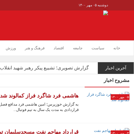
دوشنبه ۰۵ مهر ۱۴۰۰
خانه
سیاست
جامعه
اقتصاد
فرهنگ و هنر
ورزش
گزارش تصویری؛ تشییع پیکر رهبر شهید انقلاب 
آخرین اخبار
از نگاه ویژه رهبر شهید به تولید علم و فناوری ت
مشروح اخبار
اجرای ۵ طرح آبرسانی در اندیمشک با اعتبار بیش از۱۵۰۰ میلیارد ریال ...
وقتی دشمنان هم به ویژگی‌های منحصر به فرد 
هاشمی فرد شاگرد فراز کمالوند شد
۰۵ مهر ۱۴۰۰
دکتر رضا حسین‌زاده ترکالکی به عنوان مدیر ر
به گزارش خوزپرس؛ امین هاشمی فرد مدافع فصل 
جزئیاتی از یادداشت تفاهم ایران و آمریکا ...
قراردادی به مدت یک سال به تيم فوتبال...
بسیاری از کارکنان سلامت مشکل معیشتی دارند
شوشتر میزبان نخستین جشنواره صنایع‌دستی 
قرارداد مهاجم نفت مسجدسلیمان تم
۰۴ مهر ۱۴۰۰