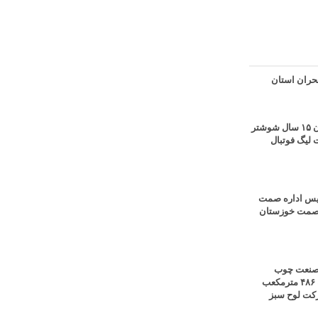
حران استان
قهرمانی آبی پوشان ۱۵ سال شوشتر
 لیگ فوتبال
رئیس اداره صمت
ل صمت خوزستان
ر صنعت چوب
کشور؛ تولید روزانه ۴۸۶ مترمکعب
شرکت لوح سبز