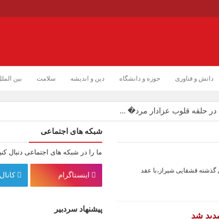
دانش و فناوری
حوزه و دانشگاه
دین و اندیشه
سلامت
بین المل
در حلقه قلوب عزادار مرد� ...
ا هوش استثنایی ایشان ...
شبکه های اجتماعی
رهبر شهید اعتراف می‌کنن� ...
ما را در شبکه های اجتماعی دنبال کنی
وابط عمومی و ارتباطات ش ...
گذشته قشقایی شیراز،با عقد
اینستاگرام
کانال 
/ لزوم پرداخت و رسیدگی به ...
در محوطه گردشگری پردیس سل ...
پیشنهاد سردبیر
دید شد