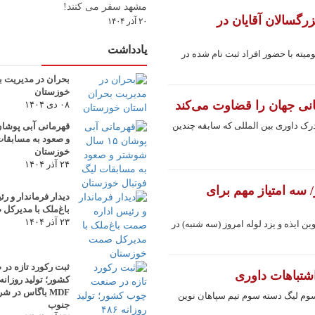
مشهد سفر می کنند!
زرگسالان آقایان در
۲۰ آذر ۱۴۰۴
یادداشت
میته با حضور افراد ثبت نام شده در
بحران در مدیریت ب
خوزستان
ی جهان را قضاوت می‌کند
۰۸ دی ۱۴۰۴
 داوری بین المللی که سابقه چندین
و صعود به مسابقات
خوزستان
۲۴ آذر ۱۴۰۴
/ سه امتیاز مهم برای
دیدار فرماندار و 
باغ‌ملک با مدیرک
۲۳ آذر ۱۴۰۴
ن ایذه و یزد لوله امروز (سه شنبه) در
ثبت رکورد تازه د
اشتباهات داوری
MDF باگاس در 
وم لیگ دسته سوم تیم سپاهان نوین
جنوب