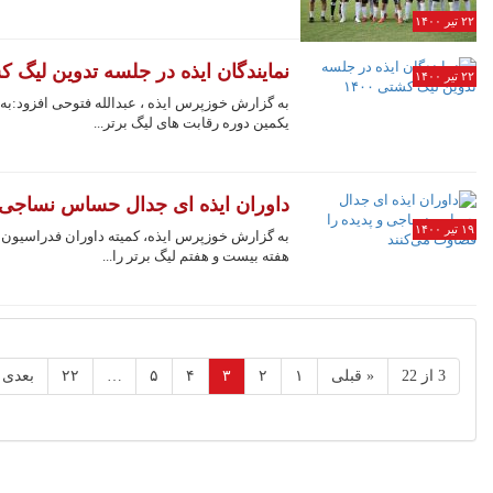
۲۲ تیر ۱۴۰۰
نمایندگان ایذه در جلسه تدوین لیگ کشتی
۲۲ تیر ۱۴۰۰
به گزارش خوزپرس ایذه ، عبدالله فتوحی افزود:به
یکمین دوره رقابت های لیگ برتر...
داوران ایذه ای جدال حساس نساجی و
۱۹ تیر ۱۴۰۰
به گزارش خوزپرس ایذه، کمیته داوران فدراسیون ف
هفته بیست و هفتم لیگ برتر را...
3 از 22
« قبلی
۱
۲
۳
۴
۵
…
۲۲
بعدی 