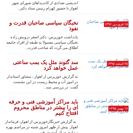
اندیشی تعدادی از کاندیداهای شورای شهر
اهواز با حضور کهرام رییس ستاد دکتر...
نخبگان سیاسی صاحبان قدرت و
۱۵ فروردین ۱۳۹۶
نفوذ
یادداشت خوزپرس: دکتر اصغر درویش زاده
نخبگان سیاسی معمولا به طبقه از افراد جامعه
اطلاق می گردد که صاحب قدرت...
سد گتوند مثل یک بمب ساعتی
۲۵ اسفند ۱۳۹۵
عمل خواهد کرد
به گزارش خوزپرس از اهواز ، مشاور استاندار
در امور آب و محیط زیست در این نشست
گفت: در بررسی سد...
باید مراکز آموزشی فنی و حرفه
ای را بیشتر در مناطق محروم
۱۶ بهمن ۱۳۹۵
افتتاح کنیم
به گزارش خبرنگارخوزپرس از اهواز، فرماندار
اهواز پیش از ظهر امروز شنبه در مراسم بهره
برداری مرکز آموزش فنی...