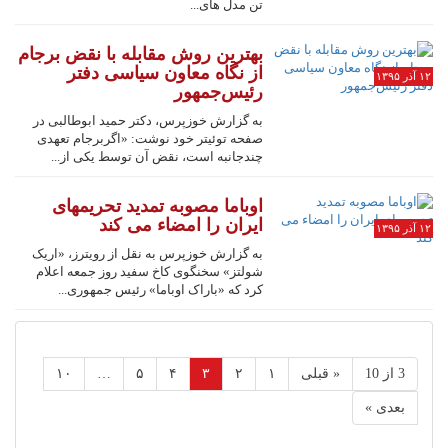
تن مدل های...
بهترین روش مقابله با نقض برجام
از نگاه معاون سیاسی دفتر
۱۲ آذر ۱۳۹۵
رئیس‌جمهور
به گزارش خوزپرس، دکتر حمید ابوطالبی در
صفحه توئیتر خود نوشت: «اگربرجام تعهدی
چندجانبه است، نقض آن توسط یکی از...
اوباما مصوبه تمدید تحریمهای
ایران را امضاء می کند
۱۲ آذر ۱۳۹۵
به گزارش خوزپرس به نقل از رویترز، «اریک
شولتز» سخنگوی کاخ سفید روز جمعه اعلام
کرد که «باراک اوباما» رئیس جمهوری...
3 از 10
« قبلی
۱
۲
۳
۴
۵
…
۱۰
بعدی »