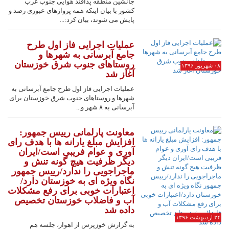
جانشین منطقه پدافند هوایی جنوب غرب
کشور با بیان اینکه همه پروازهای عبوری رصد و
پایش می شوند، بیان کرد:...
عملیات اجرایی فاز اول طرح
جامع آبرسانی به شهرها و
روستاهای جنوب شرق خوزستان
۰۸ شهریور ۱۳۹۶
آغاز شد
عملیات اجرایی فاز اول طرح جامع آبرسانی به
شهرها و روستاهای جنوب شرق خوزستان برای
آبرسانی به ۸ شهر و...
معاونت پارلمانی رییس جمهور:
افزایش مبلغ یارانه ها با هدف رای
آوری و عوام فریبی است/ایران
دیگر ظرفیت هیچ گونه تنش و
ماجراجویی را ندارد/رییس جمهور
نگاه ویژه ای به خوزستان دارد/
اعتبارات خوبی برای رفع مشکلات
آب و فاضلاب خوزستان تخصیص
داده شد
۲۴ اردیبهشت ۱۳۹۶
به گزارش خوزپرس از اهواز، جلسه هم