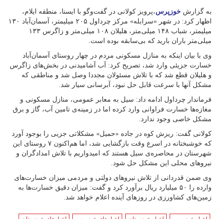
به گزارش
خوزپرس
،پرویز کولانی در گفت‌وگو با ایسنا، منطقه ایلام،
اظهار کرد: در شهر «سرابله» مرکز چرداول ۲۰۵ میلیمتر، آسمان‌آباد ۱۳۰
میلیمتر، شباب ۱۴۸ میلی‌متر، هلیلان ۱۰۸ میلی‌متر و زاگرس ۱۳۳
میلی‌متر باران بارید که بی‌سابقه بوده است.
وی با بیان اینکه به منازل مسکونی مردم در چهار روستای آسمان‌آباد
خسارت جزیئی وارد شد، تصریح کرد: آب آشامیدنی در بخش‌های زاگرس
و هلیلان قطع شد که با تلاش مسئولان مجددا وصل شد و مناطقی که
مشکل آنها با سرعت قابل حل نبود، آبرسانی سیار شد.
فرماندار چرداول ادامه داد: سیل به معابر عمومی، منازل مسکونی و
مغازه‌ها خسارت‌ فراوانی وارد کرده اما در زمینه‌ی تامین آب، گاز و برق
مشکل خاصی وجود ندارد.
کولانی گفت: ریزش کوه در جاده «حمیل» مشکلاتی جزیی را بوجود آورد
که خوشبختانه در اسرع وقت بازگشایی شد، اما هم‌اکنون ۷ روستای این
شهرستان در محاصره‌ی سیل هستند که امیدواریم با تلاش امدادگران و
نیروهای محلی این مشکل حل شود.
وی ضمن قدردانی از تلاش‌ نیروهای دولتی و مردمی میزان خسارت‌های
وارده را ۵۰ میلیارد ریال برآورد کرد و گفت: میزان دقیق خسارت‌ها به
زمین‌های کشاورزی در روزهای آینده اعلام خواهد شد.