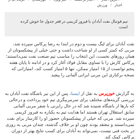
اخبار
ورزش
تیم فوتبال نفت آبادان با فیروز کریمی در قعر جدول جا خوش کرده
است.
نفت آبادان برای لیگ بیست و دوم در ابتدا به رضا پرکاس سپرده شد،
مربی که کمتر کسی از او شناخت داشت و حتی خیلی از پیشکسوتان از
همان روزهای نخست، این انتخاب را مناسب تیم صنعت نفت نمی‌دانستند؛
پرکاس کارش را با تساوی مقابل فولاد آغاز کرد و در ادامه تا پایان هفته
پنجم توانست از ۱۵ امتیاز ممکن، تنها ۵ امتیاز کسب کند، امتیازاتی که
نسخه برکناری این مربی ایرانی آلمانی را پیچید.
به گزارش
خوزپرس
به نقل از
ایسنا
، پس از این نیز باشگاه نفت آبادان به
بررسی گزینه‌های مختلف برای سرمربیگری تیم خود پرداخت و درحالی
که بارها از باشگاه شنیده شد که در حال رایزنی با شفر مربی آلمانی
سابق استقلال تهران هستند اما هدایت تیم به یکباره به فیروز کریمی
سپرده شد. مربی که خیلی‌ از پیشکسوتان حضور او را کارساز برای نفت
نمی‌دانستند و معتقد بودند چون او بر خلاف گذشته، چندان مربی به روزی
در بحث فنی نیست، نمی‌تواند به آبادان برای کسب نتایج بهتر از دوران
پرکاس کمک کند.