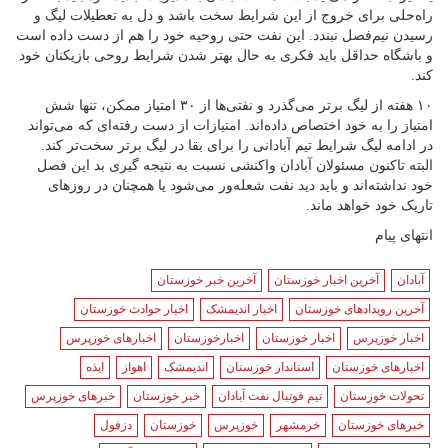
راه‌حلی برای خروج از این شرایط سخت باشد و دل به تعطیلات لیگ و
رسیدن نیم‌فصل نبندد. این نفت حتی روحیه خود را هم از دست داده است
و باشگاه حداقل باید فکری به حال بهتر شدن شرایط روحی بازیکنان خود
کند.
۱۰ هفته از لیگ برتر می‌گذرد و نفتی‌ها از ۳۰ امتیاز ممکن، تنها شش
امتیاز را به خود اختصاص داده‌اند. امتیازات از دست رفته‌ای که می‌تواند
در ادامه لیگ شرایط تیم آبادانی را برای بقا در لیگ برتر سخت‌تر کند.
البته تاکنون مسئولان آبادان واکنشی نسبت به نتیجه گیری بد این فصل
خود نداشته‌اند و باید دید نفت شعله‌ور می‌شود یا همچنان در روزهای
تاریک خود خواهد ماند.
انتهای پیام
آبادان
آخرین اخبار خوزستان
آخرین خبر خوزستان
آخرین رویدادهای خوزستان
اخبار اندیمشک
اخبار حوادث خوزستان
اخبار خوزپرس
اخبار خوزستان
اخبارخوزستان
اخبارهای خوزپرس
اخبارهای خوزستان
استاندار خوزستان
اندیمشک
اهواز
ایذه
تحولات خوزستان
تیم فوتبال نفت آبادان
خبر خوزستان
خبرهای خوزپرس
خبرهای خوزستان
خرمشهر
خوزپرس
خوزستان
دزفول