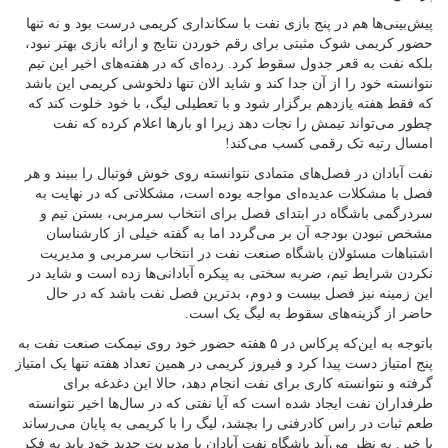
پیش‌بینی‌ها هم در پنج بازی نفت با سکانداری کریمی درست بود و نه تنها
حضور کریمی شوک مثبتی برای رقم خوردن نتایج و ارائه بازی بهتر نبود،
بلکه نفت به قعر جدول سقوط کرد. رده‌ای که در هفته‌های اخیر این تیم
نتوانسته خود را از آن جدا کند و شاید الان تنها دلخوشی کریمی این باشد
که فقط هفته یازدهم برگزار شود و با تعطیلی لیگ، با خود خلوت کند که
چطور می‌تواند تیمش را نجات دهد زیرا او بارها اعلام کرده که نفت
امسال رتبه تک رقمی کسب می‌کند!
نفت آبادان در فصل‌های متمادی نتوانسته روی خوش فوتبال را ببیند و هر
فصل با مشکلات عدیده‌ای مواجه بوده است، مشکلاتی که در نهایت به
سردرگمی باشگاه در ابتدای فصل برای انتخاب سرمربی، بستن تیم و
مشخص نبودن بودجه آن بر می‌گردد اما به گفته خیلی از کارشناسان
اشتباهات مسئولان باشگاه صنعت نفت در انتخاب سرمربی و مدیریت
نکردن شرایط تیم، ضربه سختی به پیکره آبادانی‌ها زده است و شاید در
این زمینه نیز فصل بیست و دوم، بدترین فصل نفت باشد که در حال
حاضر از گزینه‌های سقوط به لیگ یک است.
باتوجه به این‌که پرکاس در ۵ هفته حضور خود روی نیمکت صنعت نفت به
پنج امتیاز دست پیدا کرد و فیروز کریمی در همین تعداد هفته تنها یک امتیاز
گرفته و نتوانسته کاری برای نفت انجام دهد، حالا این دغدغه برای
طرفداران نفت ایجاد شده است که آیا نفتی که در سال‌ها اخیر نتوانسته
طعم ثبات در راس کادرفنی را بچشد، لیگ را با کریمی به پایان می‌رساند
یا خیر. به نظر می‌آید باشگاه نفت آبادان با مدیریت جدید خود باید به فکر