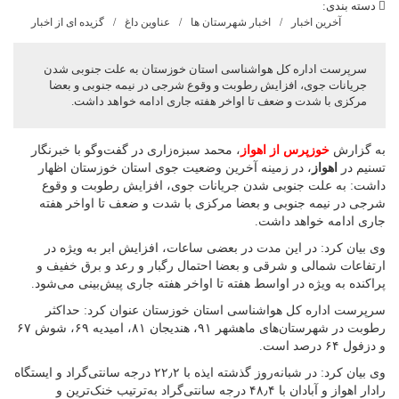
دسته بندی:
آخرین اخبار
اخبار شهرستان ها
عناوین داغ
گزیده ای از اخبار
سرپرست اداره کل هواشناسی استان خوزستان به علت جنوبی شدن
جریانات جوی، افزایش رطوبت و وقوع شرجی در نیمه جنوبی و بعضا
مرکزی با شدت و ضعف تا اواخر هفته جاری ادامه خواهد داشت.
به گزارش
خوزپرس از اهواز
، محمد سبزه‌زاری در گفت‌وگو با خبرنگار
تسنیم در
اهواز
، در زمینه آخرین وضعیت جوی استان خوزستان اظهار
داشت: به علت جنوبی شدن جریانات جوی، افزایش رطوبت و وقوع
شرجی در نیمه جنوبی و بعضا مرکزی با شدت و ضعف تا اواخر هفته
جاری ادامه خواهد داشت.
وی بیان کرد: در این مدت در بعضی ساعات، افزایش ابر به ویژه در
ارتفاعات شمالی و شرقی و بعضا احتمال رگبار و رعد و برق خفیف و
پراکنده به ویژه در اواسط هفته تا اواخر هفته جاری پیش‌بینی می‌شود.
سرپرست اداره کل هواشناسی استان خوزستان عنوان کرد: حداکثر
رطوبت در شهرستان‌های ماهشهر ۹۱، هندیجان ۸۱، امیدیه ۶۹، شوش ۶۷
و دزفول ۶۴ درصد است.
وی بیان کرد: در شبانه‌‌روز گذشته ایذه با ۲۲٫۲ درجه سانتی‌گراد و ایستگاه
رادار اهواز و آبادان با ۴۸٫۴ درجه سانتی‌گراد به‌‌‌ترتیب خنک‌ترین و