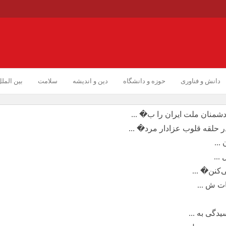
دانش و فناوری
حوزه و دانشگاه
دین و اندیشه
سلامت
بین المل
دشمنان ملت ایران را ب� ...
ر حلقه قلوب عزادار مرد� ...
...
‌کنن� ...
ت ش ...
دگی به ...