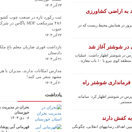
۲۳ آذر ۱۴۰۴
 سد گتوند به اراضی کشاورزی
ثبت رکورد تازه در صنعت چوب کشور؛ 
۴۸۶ مترمکعب MDF باگاس 
مروز در همایش محیط زیست که در
جنوب
۲۲ آذر ۱۴۰۴
 در شوشتر آغاز شد
بازداشت فوری ضاربان معلم باغ ملکی
دادستان
پرس در شوشتر اظهار داشت: عملیات
۲۱ آذر ۱۴۰۴
رو با ۱۰ باب مغازه...
مدارس امکانات ندارند، مدیران با هزی
مشهد سفر می کنند!
ی فرمانداری شوشتر راه
۲۰ آذر ۱۴۰۴
یادداشت
رس در شوشتر اظهار کرد: سامانه
مستمر...
بحران در مدیریت ب
خوزستان
 به کفش دارند
۰۸ دی ۱۴۰۴
به گزارش خوزپرس از اهواز، طرح ولایت با هدف تبیین اهداف رسانه‎های انقلابی، چگونگی