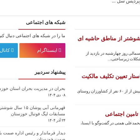
ردیس سل ...
شبکه های اجتماعی
ما را در شبکه های اجتماعی دنبال کنی
وشتر از مناطق حاشیه ای
اینستاگرام
کانال 
لی روز چهارشنبه در بازدید از
لات زیرساختی،...
پیشنهاد سردبیر
ار تعیین تکلیف مالکیت
بحران در مدیریت بحران استان خوزس
به گزارش پایگاه تحلیلی خبری خوزپرس از اهواز، بیش از از ۶۰ نفر از کشاورزان روستای
۰۸ دی ۱۴۰۴
قهرمانی آبی پوشان ۱۵ س
تامین اجتماعی
مسابقات لیگ فوتبال خوزستان
۲۴ آذر ۱۴۰۴
حمدعلی همتی در گفت‌وگو با ایسنا،
دیدار فرماندار و رئیس اداره صمت با
صمت خوزستان