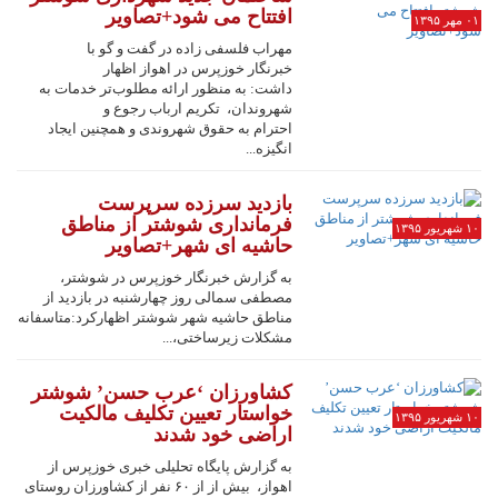
افتتاح می شود+تصاویر
۰۱ مهر ۱۳۹۵
مهراب فلسفی زاده در گفت و گو با
خبرنگار خوزپرس در اهواز اظهار
داشت: به منظور ارائه مطلوب‌تر خدمات به
شهروندان، تکریم ارباب رجوع و
احترام به حقوق شهروندی و همچنین ایجاد
انگیزه...
بازدید سرزده سرپرست
فرمانداری شوشتر از مناطق
۱۰ شهریور ۱۳۹۵
حاشیه ای شهر+تصاویر
به گزارش خبرنگار خوزپرس در شوشتر،
مصطفی سمالی روز چهارشنبه در بازدید از
مناطق حاشیه شهر شوشتر اظهارکرد:متاسفانه
مشکلات زیرساختی،...
کشاورزان ‘عرب حسن’ شوشتر
خواستار تعیین تکلیف مالکیت
۱۰ شهریور ۱۳۹۵
اراضی خود شدند
به گزارش پایگاه تحلیلی خبری خوزپرس از
اهواز، بیش از از ۶۰ نفر از کشاورزان روستای