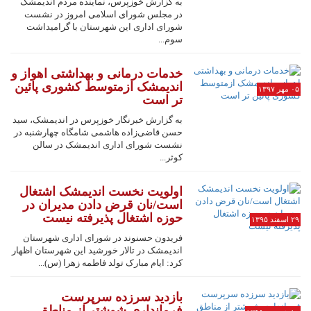
به گزارش خوزپرس، نماینده مردم اندیمشک
در مجلس شورای اسلامی امروز در نشست
شورای اداری این شهرستان با گرامیداشت
سوم...
خدمات درمانی و بهداشتی اهواز و
اندیمشک ازمتوسط کشوری پائین
۰۵ مهر ۱۳۹۷
تر است
به گزارش خبرنگار خوزپرس در اندیمشک، سید
حسن قاضی‌زاده هاشمی شامگاه چهارشنبه در
نشست شورای اداری اندیمشک در سالن
کوثر...
اولویت نخست اندیمشک اشتغال
است/نان قرض دادن مدیران در
حوزه اشتغال پذیرفته نیست
۲۹ اسفند ۱۳۹۵
فریدون حسنوند در شورای اداری شهرستان
اندیمشک در تالار خورشید این شهرستان اظهار
کرد: ایام مبارک تولد فاطمه زهرا (س)...
بازدید سرزده سرپرست
فرمانداری شوشتر از مناطق