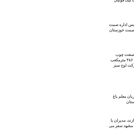
 لیگ فوتبال
رئیس اداره صمت
ل صمت خوزستان
ر صنعت چوب
کشور؛ تولید روزانه ۴۸۶ مترمکعب
شرکت لوح سبز
ان معلم باغ
ستان
ند، مدیران با
ه مشهد سفر می