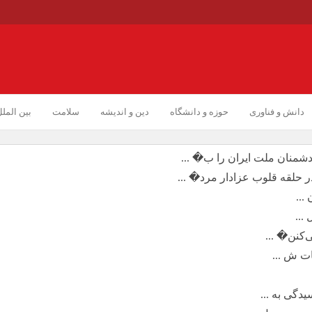
دانش و فناوری
حوزه و دانشگاه
دین و اندیشه
سلامت
بین المل
دشمنان ملت ایران را ب� ...
ر حلقه قلوب عزادار مرد� ...
...
‌کنن� ...
ت ش ...
دگی به ...