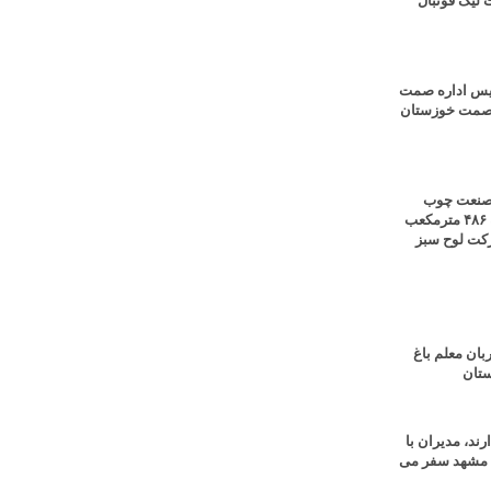
 لیگ فوتبال
رئیس اداره صمت
ل صمت خوزستان
ر صنعت چوب
کشور؛ تولید روزانه ۴۸۶ مترمکعب
شرکت لوح سبز
ان معلم باغ
ستان
ند، مدیران با
ه مشهد سفر می