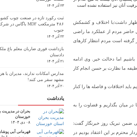
رفیت آنان نیز استفاده نشده است
۲۳ آذر ۱۴۰۴
ثبت رکورد تازه در صنعت چوب کشور؛ 
ظهار داشت:با اختلاف و کشمکش
۴۸۶ مترمکعب MDF باگاس 
جنوب
ل حاضر مردم از عملکرد ما راضی
۲۲ آذر ۱۴۰۴
ار گرفته است مردم انتظار کارهای
بازداشت فوری ضاربان معلم باغ ملکی
دادستان
اشیم اما دخالت خیر. وی ادامه
۲۱ آذر ۱۴۰۴
ظیفه ما نظارت بر حسن انجام کار
مدارس امکانات ندارند، مدیران با هزی
مشهد سفر می کنند!
۲۰ آذر ۱۴۰۴
ید اختلافات و فاصله ها را کنار
یادداشت
ر میان بگذاریم و قضاوت را به
بحران در مدیریت ب
خوزستان
۰۸ دی ۱۴۰۴
 ضمن تبریک روز خبرنگار گفت:
 محترم بر این اعتقاد بودیم در