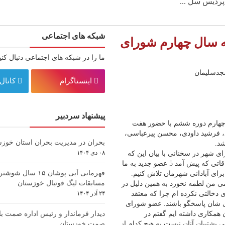
ردیس سل ...
شبکه های اجتماعی
 سال چهارم شورای
ما را در شبکه های اجتماعی دنبال کنی
اینستاگرام
کانال 
پیشنهاد سردبیر
چهارم دوره ششم با حضور هفت
، فرشید داودی، محسن پیرعباسی،
بحران در مدیریت بحران استان خوزس
د.
۰۸ دی ۱۴۰۴
شهر در سخنانی با بیان این که
در شرایطی خاص این مسئولیت را در سال سوم بر عهده گرفتم گفت: با اتفاقاتی که پیش آمد 5 عضو جدید به ما
قهرمانی آبی پوشان ۱۵ س
 برای آبادانی شهرمان تلاش کنیم.
مسابقات لیگ فوتبال خوزستان
می من لطمه نخورد به همین دلیل در
دخالتی نکرده ام چرا که معتقد
۲۴ آذر ۱۴۰۴
های شان پاسخگو باشند. عضو شورای
 همکاری داشته ایم گفتم در
دیدار فرماندار و رئیس اداره صمت با
شتیبان آنان نیست به هیچ کدام از
صمت خوزستان