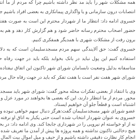
همه مشکلات شهر را باید مد نظر داشته باشیم چرا که مردم از ما انتظا
انتصابات درون سازمانی و یا واگذاری پیمانکاری به بعضی افراد باشی
خسروی ادامه داد: انتظار ما از شهردار محترم این است به صورت هف
حضور اصحاب محترم رسانه حاضر شود و هم گزارش کار دهد و هم به س
برون رفت از مشکلات شهری با همدیگر همفکری کنیم.
خسروی گفت: حق آلایندگی سهم مردم مسجدسلیمان است که به دلایل 
استفاده کنیم این پول نباید در بانک بخوابد بلکه باید در جهت رفاه
متاسفانه بدلیل وضعیت نابسامان شورای شهر تاکنون این اتفاق نیفتاده
شورای شهر هفت نفر است با هفت تفکر که باید در جهت رفاه حال مردم 
وی با انتقاد از بعضی تفکرات محله محور گفت: شورای شهر باید مسجد
محور. مردم از ما انتظار دارند، این که بعضی ها بخواهند در مورد عزل
اشتباه است و قطعاً جلو آن خواهیم ایستاد.
عضو شورای شهر مسجدسلیمان گفت:هرگز دنبال سهم خواهی نبوده و نخو
خسروی به عنوان شهردار انتخاب شده است حتی یکبار به اتاق او نرفته ام
نه از او خواسته ام نیرویی را در شهرداری جابجا کند. وی ادامه داد: در
هیچ دخالتی تاکنون نداشته و همه پروژه ها پیش از آمدن ما تعریف شده
انجام کار نظارت دقیقی داشته باشیم و از حیف و میل اموال بیت المال