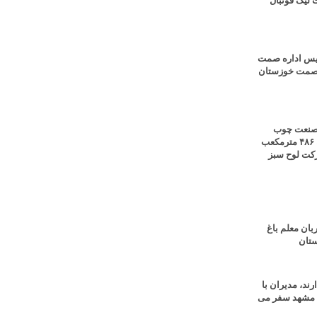
 لیگ فوتبال
رئیس اداره صمت
ل صمت خوزستان
ر صنعت چوب
کشور؛ تولید روزانه ۴۸۶ مترمکعب
شرکت لوح سبز
ان معلم باغ
ستان
ند، مدیران با
ه مشهد سفر می