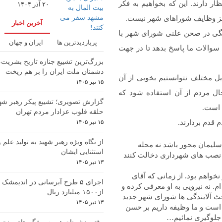
ر دارند. این که بخواهیم به فکر
۲۰ آذر ۱۴۰۴
م جز وظایف شوراهای شهر نیست.
آخرین اخبار
تگی در صحن علنی شورای شهر با
پربازدیدترین ها
ایران و جهان
والات ما پاسخ بدهد تا در جهت
بزرگ‌ترین تشییع جنازه تاریخ بشریت
دشمنان ملت ایران را بر هم ریخت
مختلف نتوانستیم بخوبی از آن
۱۵ تیر ۱۴۰۵
 حال مردم از آن استفاده شود که
گزارش تصویری؛ تشییع پیکر رهبر شهی
 است.
حلقه قلوب عزادار مردم تهران
قدم بردارند.
۱۵ تیر ۱۴۰۵
از نگاه ویژه رهبر شهید به تولید علم
سلیمان محور باشد نه محله
استثنایی ایشان
 و نصب های شهرداری دخالت کنند
۱۳ تیر ۱۴۰۵
اهم بود. از زمانی که آقای
اجرای ۵ طرح آبرسانی در اندیمشک 
. نه نیرویی به او معرفی کرده و
از۱۵۰۰ میلیارد ریال
 بحث آلایندگی ها شورای شهر جدید
۱۳ تیر ۱۴۰۵
 است و ما وظیفه داریم بر حسن
 جلوگیری نمائیم…