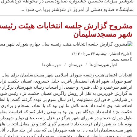
شوشتر میزبان نخستین جشنواره صنایع‌دستی در محوطه گردشگری پ
نمایشگاه صنایع دستی از امروز در شوشتر برپا می شود ...
مشروح گزارش جلسه انتخابات هیئت رئیسه
شهر مسجدسلیمان
تاریخ انتشار: دوشنبه ۲۲ مرداد ۱۴۰۳
دسته بندی:
اخبار شهرستان ها
خوزستان
شهرستان ها
انتخابات اعضای هیئت رئیسه شورای اسلامی شهر مسجدسلیمان برای سال 
عضو شورای شهر آقایان اسفندیار باقری، خلیل خسروی، غضبان حکمت نژاد
ابراهیم سرخمرد و علی قنبری و جمعی از اصحاب رسانه شهرستان برگزار ش
به گزارش خوزپرس به نقل از رویش زاگرس غضبان حکمت نژاد رئیس شورای 
اضافه شد. وی ادامه داد: همه تلاش ما این بود که با اتحاد، انسجام و برادری
حکمت نژاد ادامه داد: دیدگاه من این بود به نوعی رفتار کنم که قداست معل
طول دوران خدمتم در شورای شهر هرگز در عزل و نصب های دوایر شهرداری 
بودم باید به شهرداران فرصت داد تا تصمیم گیری کنند و در مقابل انتخاب 
شهر مسجدسلیمان ادامه داد: به همه شهردارانی که طی این چند سال با آنان
شهرداری مسجدسلیمان نیروهایی متخصصی وجود دارد که به جز خداوند کسی پ