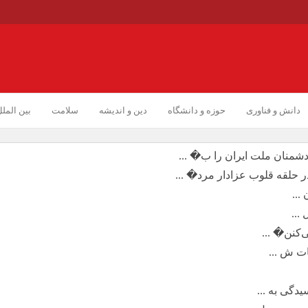
دانش و فناوری
حوزه و دانشگاه
دین و اندیشه
سلامت
بین المل
دشمنان ملت ایران را ب� ...
ر حلقه قلوب عزادار مرد� ...
...
‌کنن� ...
ت ش ...
دگی به ...