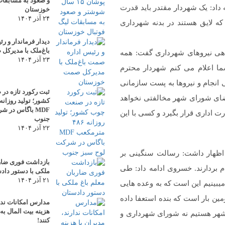
و صعود به مسابقات
داد: یک شهردار مقتدر باید قدرت
خوزستان
۲۴ آذر ۱۴۰۴
 که لایق هستند در بدنه شهرداری
دیدار فرماندار و 
باغ‌ملک با مدیرک
هی نیروهای شهرداری گفت: همه
۲۳ آذر ۱۴۰۴
ا اعلام می کنم شهردار محترم
انجام و نیروها به پست سازمانی
ثبت رکورد تازه د
عضای شورای شهر مخالفتی نخواهد
MDF باگاس در 
 اداری قرار بگیرد و کسی با این
جنوب
۲۲ آذر ۱۴۰۴
ظهار داشت: رسالت سنگینی بر
بازداشت فوری ضارب
بردارند. خسروی ادامه داد: طی
ملکی با دستور داد
۲۱ آذر ۱۴۰۴
یبینیم این است که به وعده هایی
ین بار است که بنده استعفا داده
مدارس امکانات ندار
هزینه بیت المال ب
 شهر هستیم نه شورای شهرداری و
کنند!