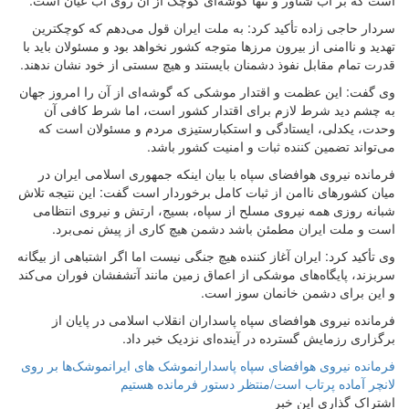
است که بر آب شناور و تنها گوشه‌ای کوچک از آن روی آب عیان است.
سردار حاجی زاده تأکید کرد: به ملت ایران قول می‌دهم که کوچکترین
تهدید و ناامنی از بیرون مرزها متوجه کشور نخواهد بود و مسئولان باید با
قدرت تمام مقابل نفوذ دشمنان بایستند و هیچ سستی از خود نشان ندهند.
وی گفت: این عظمت و اقتدار موشکی که گوشه‌ای از آن را امروز جهان
به چشم دید شرط لازم برای اقتدار کشور است، اما شرط کافی آن
وحدت، یکدلی، ایستادگی و استکبارستیزی مردم و مسئولان است که
می‌تواند تضمین کننده ثبات و امنیت کشور باشد.
فرمانده نیروی هوافضای سپاه با بیان اینکه جمهوری اسلامی ایران در
میان کشورهای ناامن از ثبات کامل برخوردار است گفت: این نتیجه تلاش
شبانه روزی همه نیروی مسلح از سپاه، بسیج، ارتش و نیروی انتظامی
است و ملت ایران مطمئن باشد دشمن هیچ کاری از پیش نمی‌برد.
وی تأکید کرد: ایران آغاز کننده هیچ جنگی نیست اما اگر اشتباهی از بیگانه
سربزند، پایگاه‌های موشکی از اعماق زمین مانند آتشفشان فوران می‌کند
و این برای دشمن خانمان سوز است.
فرمانده نیروی هوافضای سپاه پاسداران انقلاب اسلامی در پایان از
برگزاری رزمایش گسترده در آینده‌ای نزدیک خبر داد.
فرمانده نیروی هوافضای سپاه پاسداران
موشک های ایران
موشک‌ها بر روی
لانچر آماده پرتاب است/منتظر دستور فرمانده هستیم
اشتراک گذاری این خبر