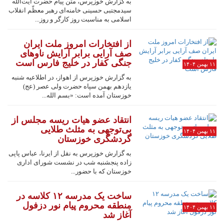
به گزارش خوزپرس، متن پیام حضرت آیت‌الله
سیدمجتبی حسینی خامنه‌ای رهبر معظّم انقلاب
اسلامی به مناسبت روز کارگر و روز...
از افتخارات امروز ملت ایران
صف آرایی برابر آرایش ناوهای
جنگی کفار در خلیج فارس است
۱۱ بهمن ۱۴۰۴
به گزارش خوزپرس از اهواز، در اطلاعیه شنبه
یازدهم بهمن سپاه حضرت ولی عصر (عج)
خوزستان آمده است: «بسم الله‌...
انتقاد عضو هیات ریسه مجلس از
بی‌توجهی به مثلث طلایی
۱۱ بهمن ۱۴۰۴
گردشگری خوزستان
به گزارش خوزپرس به نقل از ایرنا، عباس پاپی
زاده پنجشنبه شب در نشست شورای اداری
خوزستان که با حضور...
ساخت یک مدرسه ۱۲ کلاسه در
منطقه محروم پیام نور دزفول
۱۱ بهمن ۱۴۰۴
آغاز شد