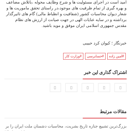
امید است در اجرای مسئولیت ها و شرح وظایف محوله ،باتلاش مضاعف
و بهره گیری از تمام ظرفیت های موجود،در راستای تحقق ماموریت ها و
شعار دیوان محاسبات کشور (شفافیت و انظباط مالی) گام های تاثیرگذار
برداشته و در سایه عنایات الهی در جهت صیانت از ارزش های نظام
مقدس جمهوری اسلامی ایران موفق و موید باشید.
خبرنگار ؛ کیوان کرد حبیبی
#امین زاده
#حسابرسی
#وزارت کار
اشتراک گذاری این خبر
مقالات مرتبط
بزرگ‌ترین تشییع جنازه تاریخ بشریت، محاسبات دشمنان ملت ایران را بر